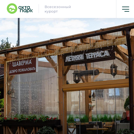
Всесезонный
курорт