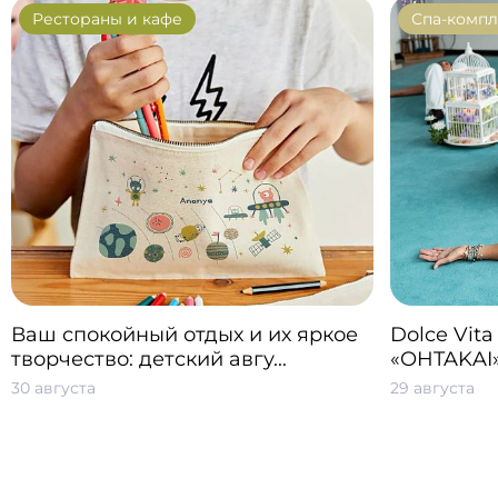
Рестораны и кафе
Спа-компл
РЕСТОРАН FOREST PIZZA
NAM БЫ WINE
Ваш спокойный отдых и их яркое
Dolce Vita
LOBBY SKI CLUB
РЕСТОРАН И РЫБАЛКА
творчество: детский авгу...
«OHTAKAI
«ОХТА НА САМОВАРЕ»
30 августа
29 августа