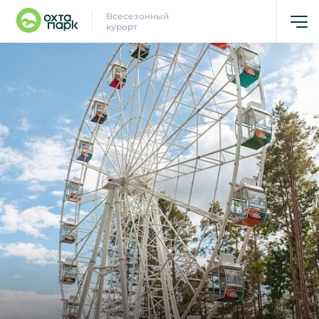
Всесезонный
курорт