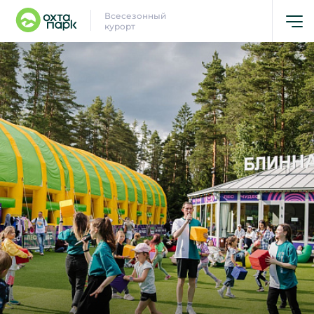
Всесезонный
курорт