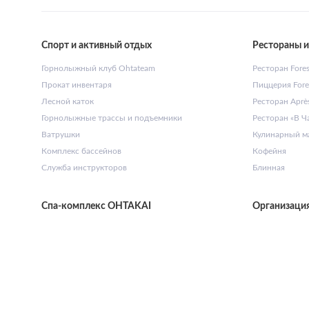
Спорт и активный отдых
Рестораны и
Горнолыжный клуб Ohtateam
Ресторан Forest
Прокат инвентаря
Пиццерия Fores
Лесной каток
Ресторан Après
Горнолыжные трассы и подъемники
Ресторан «В Ч
Ватрушки
Кулинарный ма
Комплекс бассейнов
Кофейня
Служба инструкторов
Блинная
Спа-комплекс OHTAKAI
Организаци