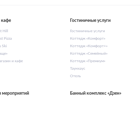
 кафе
Гостиничные услуги
 Hill
Гостиничные услуги
t Pizza
Коттедж «Комфорт»
 Ski
Коттедж «Комфорт+»
аще»
Коттедж «Семейный»
газин и кафе
Коттедж «Премиум»
Таунхаус
Отель
я мероприятий
Банный комплекс «Дзен»