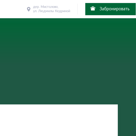
дер. Мистолово,
Забронировать
ул. Людмилы Кедриной