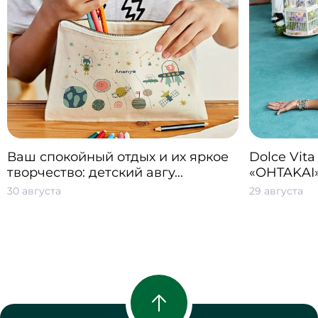
ТЕННИСНЫЕ КОРТЫ И
ПАРК АЛЬПАК
СПОРТИВНЫЕ ПЛОЩАДКИ
Ваш спокойный отдых и их яркое
Dolce Vita
ЭКОТРОПА
ЦИФРОВЫЕ ГОНКИ
творчество: детский авгу...
«OHTAKAI
30 августа
29 августа