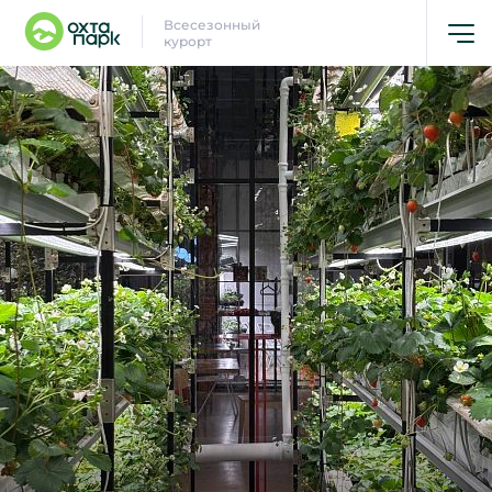
Всесезонный
курорт