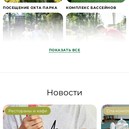
ПОСЕЩЕНИЕ ОХТА ПАРКА
КОМПЛЕКС БАССЕЙНОВ
ПОКАЗАТЬ ВСЕ
ПРОКАТ ИНВЕНТАРЯ
СЛУЖБА ИНСТРУКТОРОВ
Новости
Рестораны и кафе
Спа-компл