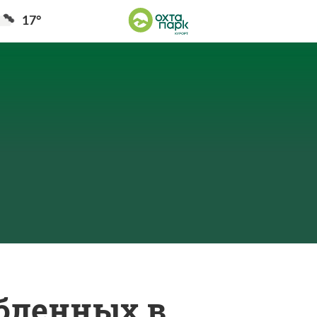
17°
бленных в