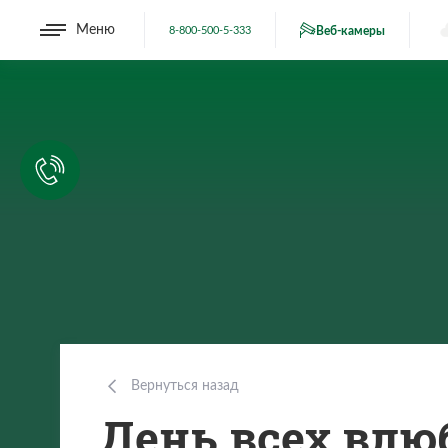
Меню
8-800-500-5-333
Веб-камеры
Вернуться назад
День всех влю