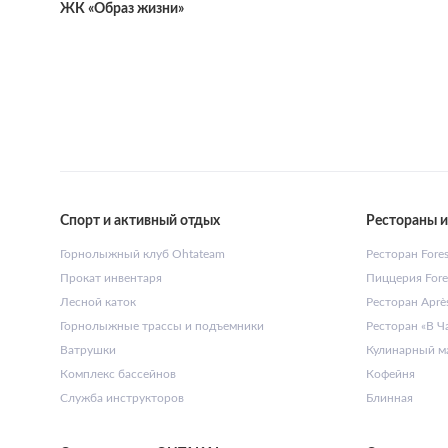
ЖК «Образ жизни»
Спорт и активный отдых
Рестораны и
Горнолыжный клуб Ohtateam
Ресторан Forest
Прокат инвентаря
Пиццерия Fores
Лесной каток
Ресторан Après
Горнолыжные трассы и подъемники
Ресторан «В Ч
Ватрушки
Кулинарный ма
Комплекс бассейнов
Кофейня
Служба инструкторов
Блинная