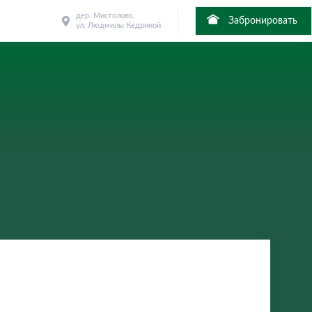
дер. Мистолово,
Забронировать
ул. Людмилы Кедриной