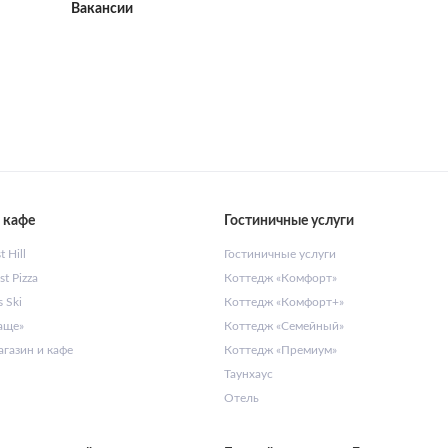
Вакансии
 кафе
Гостиничные услуги
 Hill
Гостиничные услуги
t Pizza
Коттедж «Комфорт»
 Ski
Коттедж «Комфорт+»
аще»
Коттедж «Семейный»
газин и кафе
Коттедж «Премиум»
Таунхаус
Отель