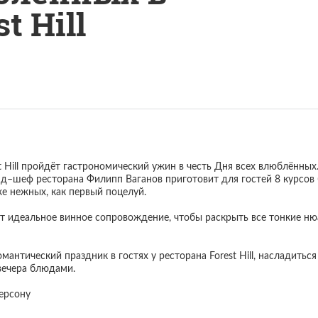
t Hill
t Hill пройдёт гастрономический ужин в честь Дня всех влюблённых
д–шеф ресторана Филипп Ваганов приготовит для гостей 8 курсов б
же нежных, как первый поцелуй.
т идеальное винное сопровождение, чтобы раскрыть все тонкие ню
антический праздник в гостях у ресторана Forest Hill, насладитьс
вечера блюдами.
персону