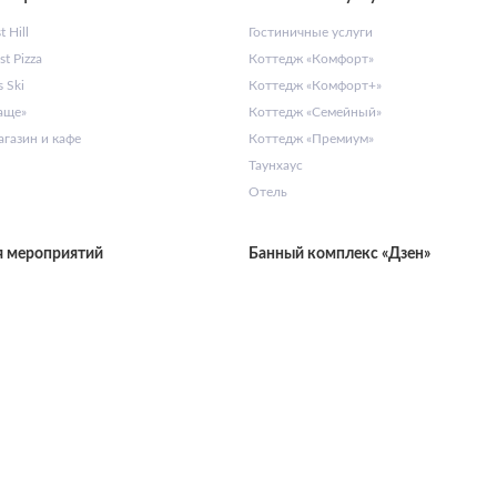
 Hill
Гостиничные услуги
t Pizza
Коттедж «Комфорт»
 Ski
Коттедж «Комфорт+»
аще»
Коттедж «Семейный»
газин и кафе
Коттедж «Премиум»
Таунхаус
Отель
я мероприятий
Банный комплекс «Дзен»