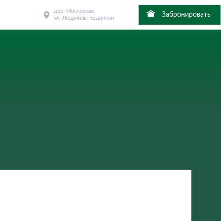
дер. Мистолово,
Забронировать
ул. Людмилы Кедриной