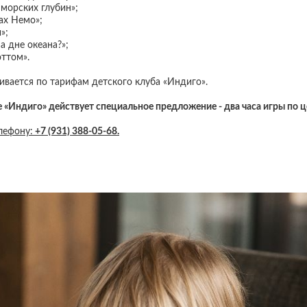
морских глубин»;
ах Немо»;
»;
а дне океана?»;
оттом».
вается по тарифам детского клуба «Индиго».
е «Индиго»
действует специальное предложение - два часа игры по ц
лефону:
+7 (931) 388-05-68.