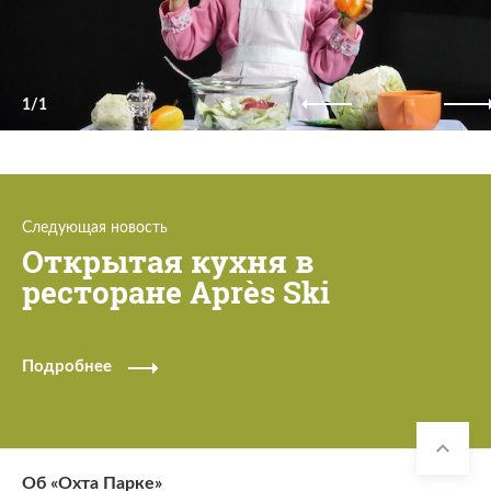
1/1
Следующая новость
Открытая кухня в
ресторане Après Ski
Подробнее
Об «Охта Парке»