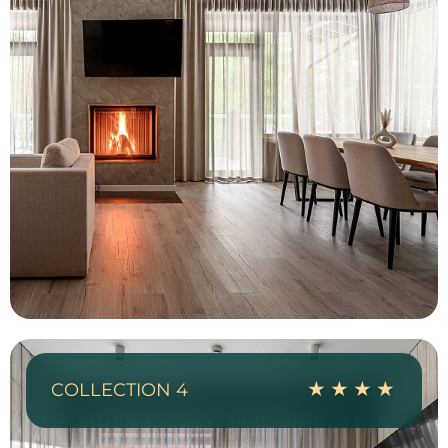
решения — позвольте себе раствориться в
завораживающей атмосфере «Охта Парка»!
Больше, чем просто отдых
Семейный загородный SPA-курорт в
Ленинградской области для теплых встреч,
неспешных выходных и незабываемых мгновений,
которые хочется вспоминать.
В унисон вашим желаниям
Утро начинается с мягкого света и соснового
аромата, а вечер приносит ощущение полного
единения с природой. Всесезонный курорт в
вашем ритме жизни.
COLLECTION 4